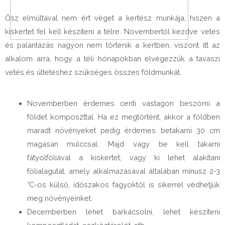
Ősz elmúltával nem ért véget a kertész munkája, hiszen a
kiskertet fel kell készíteni a télre. Novembertől kezdve vetés
és palántázás nagyon nem történik a kertben, viszont itt az
alkalom arra, hogy a téli hónapokban elvégezzük a tavaszi
vetés és ültetéshez szükséges összes földmunkát.
Novemberben érdemes centi vastagon beszórni a
földet komposzttal. Ha ez megtörtént, akkor a földben
maradt növényeket pedig érdemes betakarni 30 cm
magasan mulccsal. Majd vagy be kell takarni
fátyolfóliával a kiskertet, vagy ki lehet alakítani
fólialagutat, amely alkalmazásával általában mínusz 2-3
°C-os külső, időszakos fagyoktól is sikerrel védhetjük
meg növényeinket.
Decemberben lehet barkácsolni, lehet készíteni