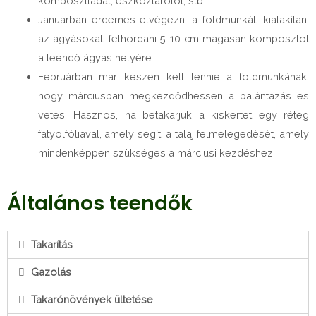
komposztládát, eszköztárolót, stb.
Januárban érdemes elvégezni a földmunkát, kialakítani
az ágyásokat, felhordani 5-10 cm magasan komposztot
a leendő ágyás helyére.
Februárban már készen kell lennie a földmunkának,
hogy márciusban megkezdődhessen a palántázás és
vetés. Hasznos, ha betakarjuk a kiskertet egy réteg
fátyolfóliával, amely segíti a talaj felmelegedését, amely
mindenképpen szükséges a márciusi kezdéshez.
Általános teendők
Takarítás
Gazolás
Takarónövények ültetése