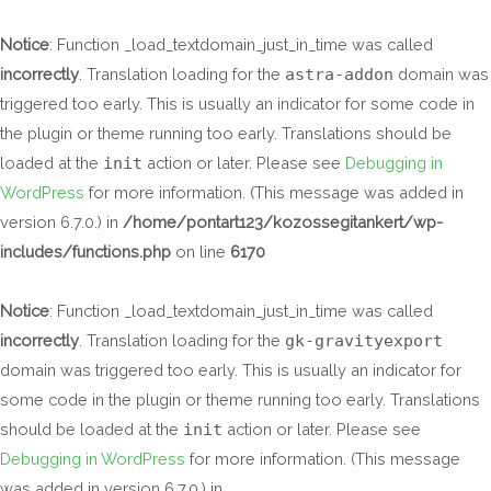
Skip
to
Notice
: Function _load_textdomain_just_in_time was called
content
incorrectly
. Translation loading for the
astra-addon
domain was
triggered too early. This is usually an indicator for some code in
the plugin or theme running too early. Translations should be
loaded at the
init
action or later. Please see
Debugging in
WordPress
for more information. (This message was added in
version 6.7.0.) in
/home/pontart123/kozossegitankert/wp-
includes/functions.php
on line
6170
Notice
: Function _load_textdomain_just_in_time was called
incorrectly
. Translation loading for the
gk-gravityexport
domain was triggered too early. This is usually an indicator for
some code in the plugin or theme running too early. Translations
should be loaded at the
init
action or later. Please see
Debugging in WordPress
for more information. (This message
was added in version 6.7.0.) in