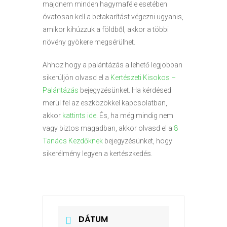
majdnem minden hagymaféle esetében
óvatosan kell a betakarítást végezni ugyanis,
amikor kihúzzuk a földből, akkor a többi
növény gyökere megsérülhet.
Ahhoz hogy a palántázás a lehető legjobban
sikerüljön olvasd el a
Kertészeti Kisokos –
Palántázás
bejegyzésünket. Ha kérdésed
merül fel az eszközökkel kapcsolatban,
akkor
kattints ide
. És, ha még mindig nem
vagy biztos magadban, akkor olvasd el a
8
Tanács Kezdőknek
bejegyzésünket, hogy
sikerélmény legyen a kertészkedés.
DÁTUM