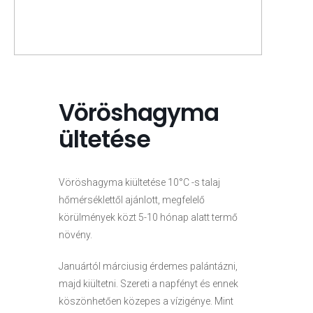
Vöröshagyma
ültetése
Vöröshagyma kiültetése 10°C -s talaj
hőmérséklettől ajánlott, megfelelő
körülmények közt 5-10 hónap alatt termő
növény.
Januártól márciusig érdemes palántázni,
majd kiültetni. Szereti a napfényt és ennek
köszönhetően közepes a vízigénye. Mint