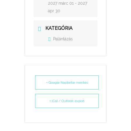
2027 márc 01
- 2027
ápr 30
KATEGÓRIA
Palántázás
+ Google Naptárba mentés
+ iCal / Outlook export