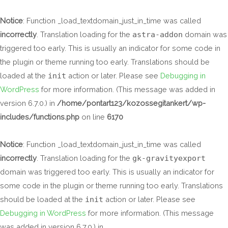
Skip
to
Notice
: Function _load_textdomain_just_in_time was called
content
incorrectly
. Translation loading for the
astra-addon
domain was
triggered too early. This is usually an indicator for some code in
the plugin or theme running too early. Translations should be
loaded at the
init
action or later. Please see
Debugging in
WordPress
for more information. (This message was added in
version 6.7.0.) in
/home/pontart123/kozossegitankert/wp-
includes/functions.php
on line
6170
Notice
: Function _load_textdomain_just_in_time was called
incorrectly
. Translation loading for the
gk-gravityexport
domain was triggered too early. This is usually an indicator for
some code in the plugin or theme running too early. Translations
should be loaded at the
init
action or later. Please see
Debugging in WordPress
for more information. (This message
was added in version 6.7.0.) in