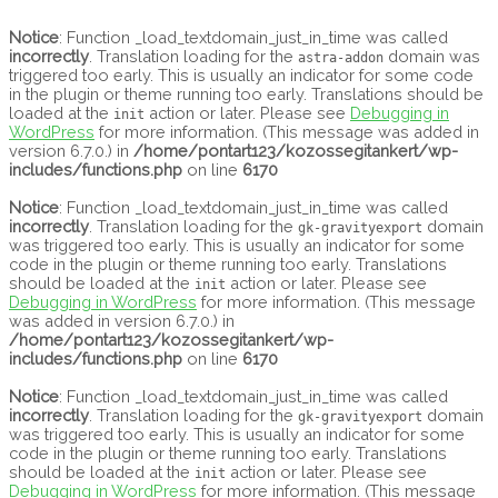
Main
Skip
Menu
to
Notice
: Function _load_textdomain_just_in_time was called
content
incorrectly
. Translation loading for the
domain was
astra-addon
triggered too early. This is usually an indicator for some code
in the plugin or theme running too early. Translations should be
loaded at the
action or later. Please see
Debugging in
init
WordPress
for more information. (This message was added in
version 6.7.0.) in
/home/pontart123/kozossegitankert/wp-
includes/functions.php
on line
6170
Notice
: Function _load_textdomain_just_in_time was called
incorrectly
. Translation loading for the
domain
gk-gravityexport
was triggered too early. This is usually an indicator for some
code in the plugin or theme running too early. Translations
should be loaded at the
action or later. Please see
init
Debugging in WordPress
for more information. (This message
was added in version 6.7.0.) in
/home/pontart123/kozossegitankert/wp-
includes/functions.php
on line
6170
Notice
: Function _load_textdomain_just_in_time was called
incorrectly
. Translation loading for the
domain
gk-gravityexport
was triggered too early. This is usually an indicator for some
code in the plugin or theme running too early. Translations
should be loaded at the
action or later. Please see
init
Debugging in WordPress
for more information. (This message