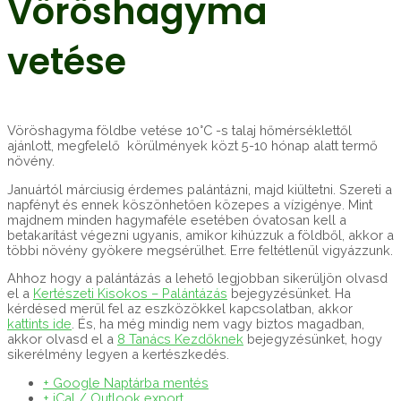
Vöröshagyma
vetése
Vöröshagyma földbe vetése 10°C -s talaj hőmérséklettől
ajánlott, megfelelő körülmények közt 5-10 hónap alatt termő
növény.
Januártól márciusig érdemes palántázni, majd kiültetni. Szereti a
napfényt és ennek köszönhetően közepes a vízigénye. Mint
majdnem minden hagymaféle esetében óvatosan kell a
betakarítást végezni ugyanis, amikor kihúzzuk a földből, akkor a
többi növény gyökere megsérülhet. Erre feltétlenül vigyázzunk.
Ahhoz hogy a palántázás a lehető legjobban sikerüljön olvasd
el a
Kertészeti Kisokos – Palántázás
bejegyzésünket. Ha
kérdésed merül fel az eszközökkel kapcsolatban, akkor
kattints ide
. És, ha még mindig nem vagy biztos magadban,
akkor olvasd el a
8 Tanács Kezdőknek
bejegyzésünket, hogy
sikerélmény legyen a kertészkedés.
+ Google Naptárba mentés
+ iCal / Outlook export