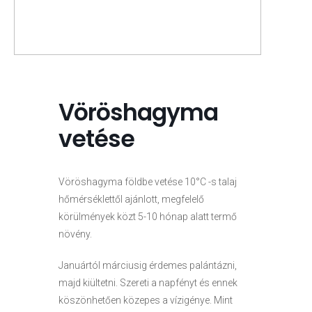
Vöröshagyma
vetése
Vöröshagyma földbe vetése 10°C -s talaj
hőmérséklettől ajánlott, megfelelő
körülmények közt 5-10 hónap alatt termő
növény.
Januártól márciusig érdemes palántázni,
majd kiültetni. Szereti a napfényt és ennek
köszönhetően közepes a vízigénye. Mint