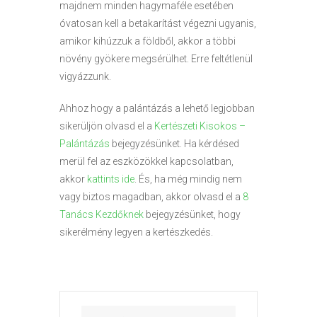
majdnem minden hagymaféle esetében
óvatosan kell a betakarítást végezni ugyanis,
amikor kihúzzuk a földből, akkor a többi
növény gyökere megsérülhet. Erre feltétlenül
vigyázzunk.
Ahhoz hogy a palántázás a lehető legjobban
sikerüljön olvasd el a
Kertészeti Kisokos –
Palántázás
bejegyzésünket. Ha kérdésed
merül fel az eszközökkel kapcsolatban,
akkor
kattints ide
. És, ha még mindig nem
vagy biztos magadban, akkor olvasd el a
8
Tanács Kezdőknek
bejegyzésünket, hogy
sikerélmény legyen a kertészkedés.