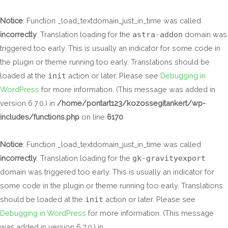
Skip
to
Notice
: Function _load_textdomain_just_in_time was called
content
incorrectly
. Translation loading for the
astra-addon
domain was
triggered too early. This is usually an indicator for some code in
the plugin or theme running too early. Translations should be
loaded at the
init
action or later. Please see
Debugging in
WordPress
for more information. (This message was added in
version 6.7.0.) in
/home/pontart123/kozossegitankert/wp-
includes/functions.php
on line
6170
Notice
: Function _load_textdomain_just_in_time was called
incorrectly
. Translation loading for the
gk-gravityexport
domain was triggered too early. This is usually an indicator for
some code in the plugin or theme running too early. Translations
should be loaded at the
init
action or later. Please see
Debugging in WordPress
for more information. (This message
was added in version 6.7.0.) in