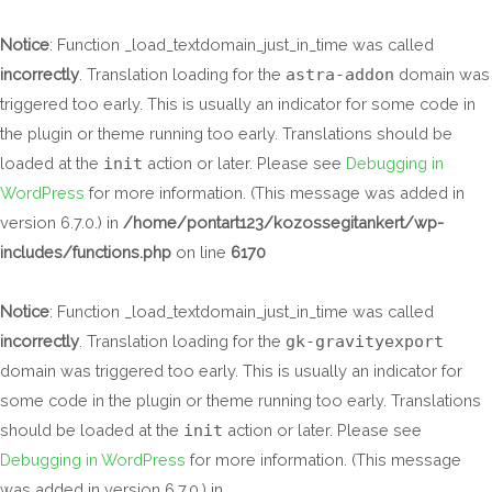
Skip
to
Notice
: Function _load_textdomain_just_in_time was called
content
incorrectly
. Translation loading for the
astra-addon
domain was
triggered too early. This is usually an indicator for some code in
the plugin or theme running too early. Translations should be
loaded at the
init
action or later. Please see
Debugging in
WordPress
for more information. (This message was added in
version 6.7.0.) in
/home/pontart123/kozossegitankert/wp-
includes/functions.php
on line
6170
Notice
: Function _load_textdomain_just_in_time was called
incorrectly
. Translation loading for the
gk-gravityexport
domain was triggered too early. This is usually an indicator for
some code in the plugin or theme running too early. Translations
should be loaded at the
init
action or later. Please see
Debugging in WordPress
for more information. (This message
was added in version 6.7.0.) in