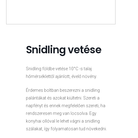
Snidling vetése
Snidling földbe vetése 10°C -s talaj
hőmérséklettől ajánlott, évelő növény.
Érdemes boltban beszerezni a snidling
palántákat és azokat kiültetni. Szereti a
napfényt és ennek megfelelően szereti, ha
rendszeresen meg van locsolva. Egy
konyhai ollóval le lehet vágni a snidling
szálakat, így folyamatosan tud növekedni.