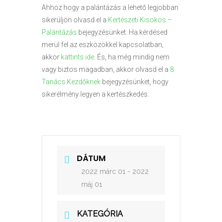
Ahhoz hogy a palántázás a lehető legjobban
sikerüljön olvasd el a
Kertészeti Kisokos –
Palántázás
bejegyzésünket. Ha kérdésed
merül fel az eszközökkel kapcsolatban,
akkor
kattints ide
. És, ha még mindig nem
vagy biztos magadban, akkor olvasd el a
8
Tanács Kezdőknek
bejegyzésünket, hogy
sikerélmény legyen a kertészkedés.
DÁTUM
2022 márc 01
- 2022
máj 01
KATEGÓRIA