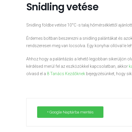
Snidling vetése
Snidling földbe vetése 10°C -s talaj hőmérséklettől ajánlott
Érdemes boltban beszerezni a snidling palántákat és azokat
rendszeresen meg van locsolva. Egy konyhai ollóval le leh
Ahhoz hogy a palántázás a lehető legjobban sikerüljön ol
kérdésed merül fel az eszközökkel kapcsolatban, akkor
k
olvasd el a
8 Tanács Kezdőknek
bejegyzésünket, hogy sik
+ Google Naptárba mentés