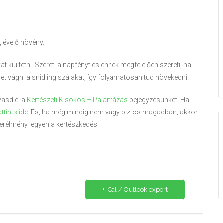
, évelő növény.
 kiültetni. Szereti a napfényt és ennek megfelelően szereti, ha
et vágni a snidling szálakat, így folyamatosan tud növekedni.
vasd el a
Kertészeti Kisokos – Palántázás
bejegyzésünket. Ha
attints ide
. És, ha még mindig nem vagy biztos magadban, akkor
erélmény legyen a kertészkedés.
+ iCal / Outlook export