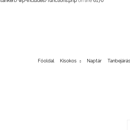
ankert/wp-includes/functions.php
on line
6170
Főoldal
Kisokos
Naptár
Tanbejárá