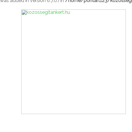
was added in version 6.7.0.) in
/home/pontart123/kozossegit