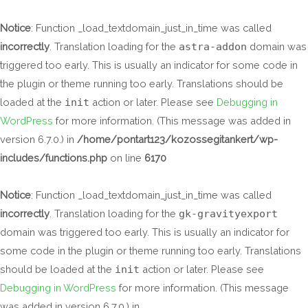
Skip
to
Notice
: Function _load_textdomain_just_in_time was called
content
incorrectly
. Translation loading for the
astra-addon
domain was
triggered too early. This is usually an indicator for some code in
the plugin or theme running too early. Translations should be
loaded at the
init
action or later. Please see
Debugging in
WordPress
for more information. (This message was added in
version 6.7.0.) in
/home/pontart123/kozossegitankert/wp-
includes/functions.php
on line
6170
Notice
: Function _load_textdomain_just_in_time was called
incorrectly
. Translation loading for the
gk-gravityexport
domain was triggered too early. This is usually an indicator for
some code in the plugin or theme running too early. Translations
should be loaded at the
init
action or later. Please see
Debugging in WordPress
for more information. (This message
was added in version 6.7.0.) in