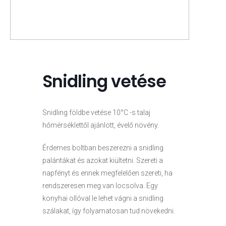
Snidling vetése
Snidling földbe vetése 10°C -s talaj
hőmérséklettől ajánlott, évelő növény.
Érdemes boltban beszerezni a snidling
palántákat és azokat kiültetni. Szereti a
napfényt és ennek megfelelően szereti, ha
rendszeresen meg van locsolva. Egy
konyhai ollóval le lehet vágni a snidling
szálakat, így folyamatosan tud növekedni.