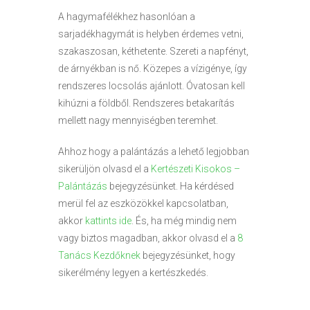
A hagymafélékhez hasonlóan a
sarjadékhagymát is helyben érdemes vetni,
szakaszosan, kéthetente. Szereti a napfényt,
de árnyékban is nő. Közepes a vízigénye, így
rendszeres locsolás ajánlott. Óvatosan kell
kihúzni a földből. Rendszeres betakarítás
mellett nagy mennyiségben teremhet.
Ahhoz hogy a palántázás a lehető legjobban
sikerüljön olvasd el a
Kertészeti Kisokos –
Palántázás
bejegyzésünket. Ha kérdésed
merül fel az eszközökkel kapcsolatban,
akkor
kattints ide
. És, ha még mindig nem
vagy biztos magadban, akkor olvasd el a
8
Tanács Kezdőknek
bejegyzésünket, hogy
sikerélmény legyen a kertészkedés.