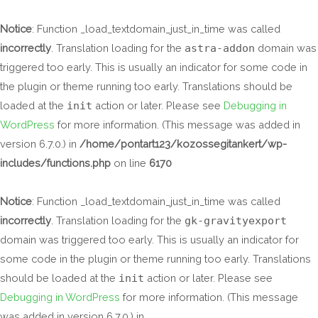
Skip
to
Notice
: Function _load_textdomain_just_in_time was called
content
incorrectly
. Translation loading for the
astra-addon
domain was
triggered too early. This is usually an indicator for some code in
the plugin or theme running too early. Translations should be
loaded at the
init
action or later. Please see
Debugging in
WordPress
for more information. (This message was added in
version 6.7.0.) in
/home/pontart123/kozossegitankert/wp-
includes/functions.php
on line
6170
Notice
: Function _load_textdomain_just_in_time was called
incorrectly
. Translation loading for the
gk-gravityexport
domain was triggered too early. This is usually an indicator for
some code in the plugin or theme running too early. Translations
should be loaded at the
init
action or later. Please see
Debugging in WordPress
for more information. (This message
was added in version 6.7.0.) in