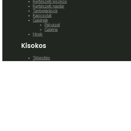
Kertészeti kisokos
Kertészeti naptár
Tanbejárások
Kapcsolat
Galériák
Pályázat
Galéria
Hírek
Kisokos
Téliesítés
Palántázás
Betakarítás
Kert tervezés
Kert gondozása
Ajánlott növények
Alapvető eszközök
8 Tanács Kezdőknek
Copyright © 2026 kozossegitankert.hu