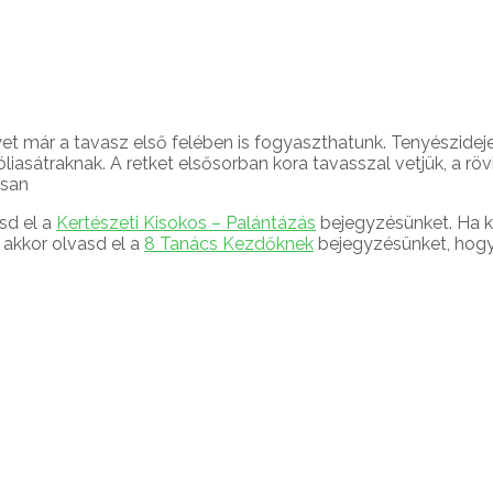
t már a tavasz első felében is fogyaszthatunk. Tenyészideje 
óliasátraknak. A retket elsősorban kora tavasszal vetjük, a r
ásan
sd el a
Kertészeti Kisokos – Palántázás
bejegyzésünket. Ha k
akkor olvasd el a
8 Tanács Kezdőknek
bejegyzésünket, hogy