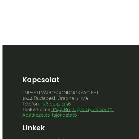
Kapcsolat
ÚJPESTI VÁROSGONDNOKSÁG KFT.
1044 Budapest, Óradna u. 2/a
Telefon:
+36 1 232 1156
Tankert címe:
1044 Bp., Ugró Gyula sor 19.
Adatkezelési tájékoztató
Linkek