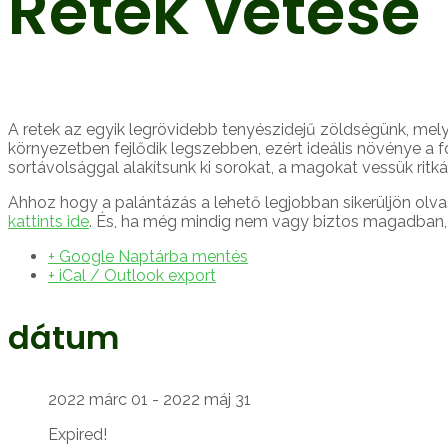
Retek vetése
A retek az egyik legrövidebb tenyészidejű zöldségünk, melye
környezetben fejlődik legszebben, ezért ideális növénye a f
sortávolsággal alakítsunk ki sorokat, a magokat vessük ritk
Ahhoz hogy a palántázás a lehető legjobban sikerüljön olva
kattints ide
. És, ha még mindig nem vagy biztos magadban, 
+ Google Naptárba mentés
+ iCal / Outlook export
dátum
2022 márc 01
- 2022 máj 31
Expired!