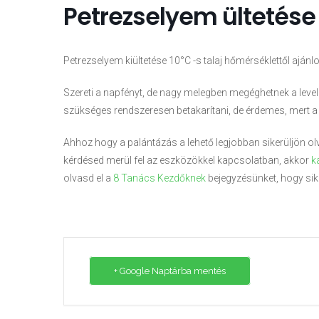
Petrezselyem ültetése
Petrezselyem kiültetése 10°C -s talaj hőmérséklettől aján
Szereti a napfényt, de nagy melegben megéghetnek a level
szükséges rendszeresen betakarítani, de érdemes, mert a f
Ahhoz hogy a palántázás a lehető legjobban sikerüljön ol
kérdésed merül fel az eszközökkel kapcsolatban, akkor
k
olvasd el a
8 Tanács Kezdőknek
bejegyzésünket, hogy sik
+ Google Naptárba mentés