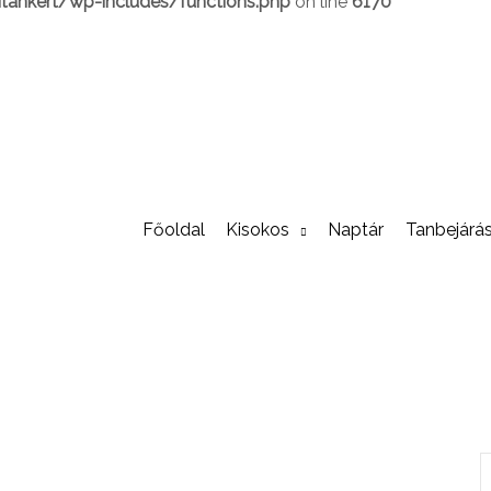
ankert/wp-includes/functions.php
on line
6170
Főoldal
Kisokos
Naptár
Tanbejárá