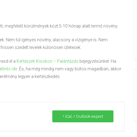
lott, megfelelő körülmények közt 5-10 hónap alatt termő növény.
ek. Nem túl igényes növény, alacsony a vízigénye is. Nem
rissen szedett levelek különösen ízletesek.
vasd el a
Kertészeti Kisokos – Palántázás
bejegyzésünket. Ha
attints ide
. És, ha még mindig nem vagy biztos magadban, akkor
erélmény legyen a kertészkedés.
+ iCal / Outlook export