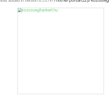
was added in version 6.7.0.) in
/home/pontart123/kozossegit