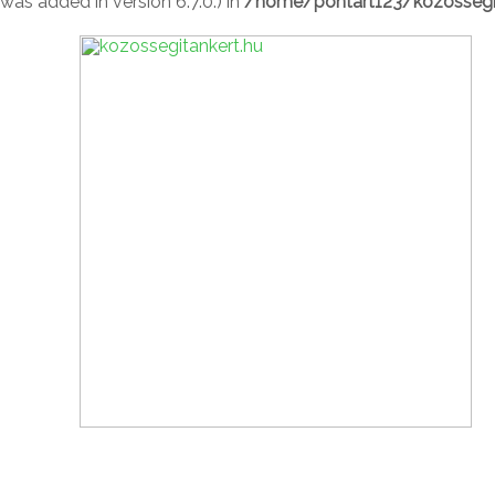
was added in version 6.7.0.) in
/home/pontart123/kozossegit