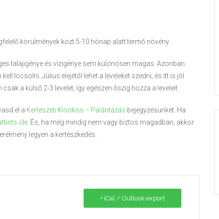
egfelelő körülmények közt 5-10 hónap alatt termő növény.
eges talajigénye és vízigénye sem különösen magas. Azonban
 locsolni. Július elejétől lehet a leveleket szedni, és itt is jól
csak a külső 2-3 levelet, így egészen őszig hozza a leveleit.
vasd el a
Kertészeti Kisokos – Palántázás
bejegyzésünket. Ha
attints ide
. És, ha még mindig nem vagy biztos magadban, akkor
erélmény legyen a kertészkedés.
+ iCal / Outlook export