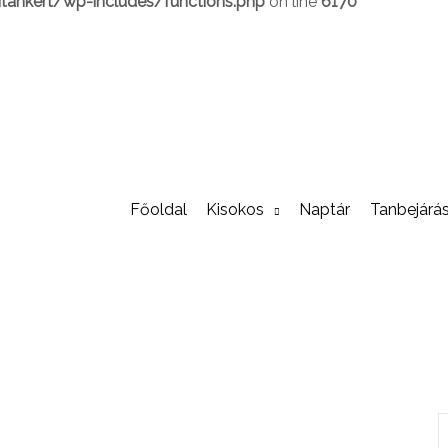
ankert/wp-includes/functions.php
on line
6170
Főoldal
Kisokos
Naptár
Tanbejárá