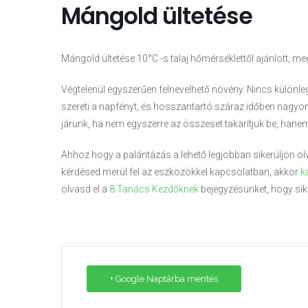
Mángold ültetése
Mángold ültetése 10°C -s talaj hőmérséklettől ajánlott, m
Végtelenül egyszerűen felnevelhető növény. Nincs különl
szereti a napfényt, és hosszantartó száraz időben nagyon kell
járunk, ha nem egyszerre az összeset takarítjuk be, hanem 
Ahhoz hogy a palántázás a lehető legjobban sikerüljön ol
kérdésed merül fel az eszközökkel kapcsolatban, akkor
k
olvasd el a
8 Tanács Kezdőknek
bejegyzésünket, hogy sik
+ Google Naptárba mentés