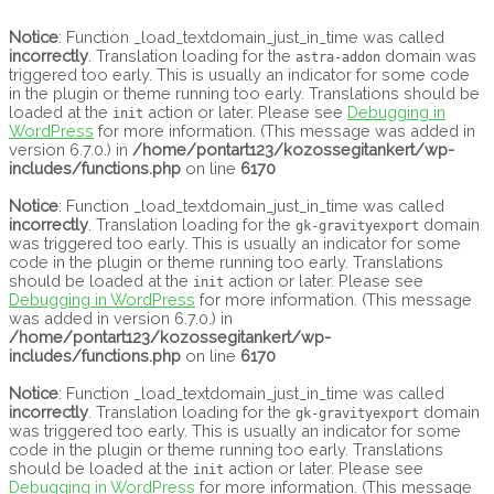
Main
Skip
Menu
to
Notice
: Function _load_textdomain_just_in_time was called
content
incorrectly
. Translation loading for the
domain was
astra-addon
triggered too early. This is usually an indicator for some code
in the plugin or theme running too early. Translations should be
loaded at the
action or later. Please see
Debugging in
init
WordPress
for more information. (This message was added in
version 6.7.0.) in
/home/pontart123/kozossegitankert/wp-
includes/functions.php
on line
6170
Notice
: Function _load_textdomain_just_in_time was called
incorrectly
. Translation loading for the
domain
gk-gravityexport
was triggered too early. This is usually an indicator for some
code in the plugin or theme running too early. Translations
should be loaded at the
action or later. Please see
init
Debugging in WordPress
for more information. (This message
was added in version 6.7.0.) in
/home/pontart123/kozossegitankert/wp-
includes/functions.php
on line
6170
Notice
: Function _load_textdomain_just_in_time was called
incorrectly
. Translation loading for the
domain
gk-gravityexport
was triggered too early. This is usually an indicator for some
code in the plugin or theme running too early. Translations
should be loaded at the
action or later. Please see
init
Debugging in WordPress
for more information. (This message