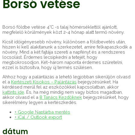
Borsó vetése
Borsó földbe vetése 4°C -s talaj hőmérséklettől ajánlott,
megfelelő körülmények közt 2-4 hónap alatt termő növény.
Kicsit időigényesebb növény, különösen a földbevetés után,
hiszen ki kell alakítanunk a szerkezetet, amire felkapaszkodik a
növény. Mind a két fajtája szereti a napfényt és a rendszeres
locsolást. Érdemes lecsipkedni a tetejét, hogy
megbokrosodjon. Két–három naponta érdemes szüretelni,
ezzel is biztosítva, hogy új termés szülésen.
Ahhoz hogy a palántázás a lehető legjobban sikerüljön olvasd
el a
Kertészeti Kisokos – Palántázás
bejegyzésünket. Ha
kérdésed merül fel az eszközökkel kapcsolatban, akkor
kattints ide
. És, ha még mindig nem vagy biztos magadban,
akkor olvasd el a
8 Tanács Kezdőknek
bejegyzésünket, hogy
sikerélmény legyen a kertészkedés.
+ Google Naptárba mentés
+ iCal / Outlook export
dátum