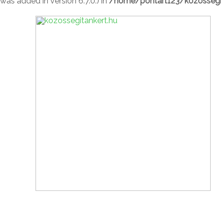
was added in version 6.7.0.) in
/home/pontart123/kozossegit