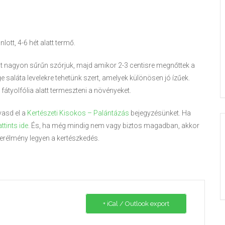
lott, 4-6 hét alatt termő.
t nagyon sűrűn szórjuk, majd amikor 2-3 centisre megnőttek a
ge saláta levelekre tehetünk szert, amelyek különösen jó ízűek.
átyolfólia alatt termeszteni a növényeket.
vasd el a
Kertészeti Kisokos – Palántázás
bejegyzésünket. Ha
attints ide
. És, ha még mindig nem vagy biztos magadban, akkor
erélmény legyen a kertészkedés.
+ iCal / Outlook export