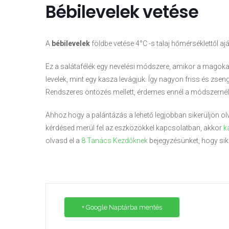
Bébilevelek vetése
A
bébilevelek
földbe vetése 4°C -s talaj hőmérséklettől aján
Ez a salátafélék egy nevelési módszere, amikor a magoka
levelek, mint egy kasza levágjuk. Így nagyon friss és zsen
Rendszeres öntözés mellett, érdemes ennél a módszernél f
Ahhoz hogy a palántázás a lehető legjobban sikerüljön ol
kérdésed merül fel az eszközökkel kapcsolatban, akkor
k
olvasd el a
8 Tanács Kezdőknek
bejegyzésünket, hogy sik
+ Google Naptárba mentés