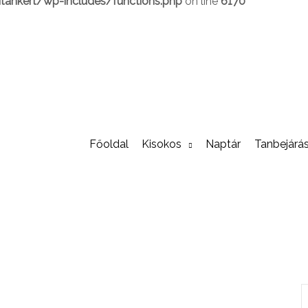
ankert/wp-includes/functions.php
on line
6170
Főoldal
Kisokos
Naptár
Tanbejárá